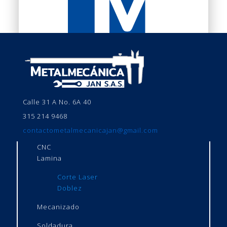
Calle 31 A No. 6A 40
315 214 9468
contactometalmecanicajan@gmail.com
CNC
Lamina
Corte Laser
Doblez
Mecanizado
Soldadura