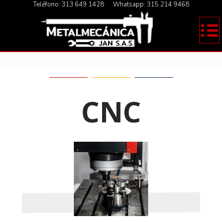
Teléfono:
313 649 1428
Whatsapp:
315 214 9468
CNC